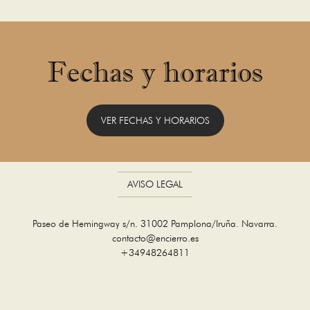
Fechas y horarios
VER FECHAS Y HORARIOS
AVISO LEGAL
Paseo de Hemingway s/n. 31002 Pamplona/Iruña. Navarra.
contacto@encierro.es
+34948264811