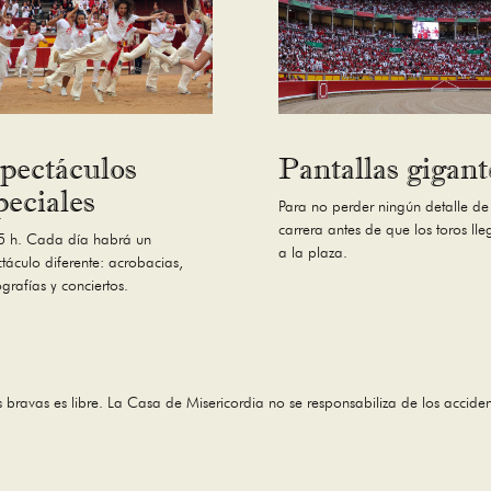
pectáculos
Pantallas gigant
peciales
Para no perder ningún detalle de
carrera antes de que los toros ll
5 h. Cada día habrá un
a la plaza.
táculo diferente: acrobacias,
grafías y conciertos.
es bravas es libre. La Casa de Misericordia no se responsabiliza de los acciden