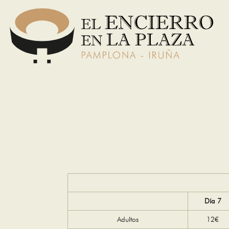
Skip
to
content
Día 7
Adultos
12€