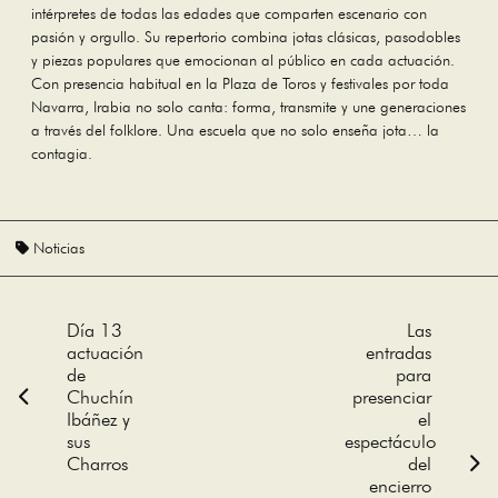
intérpretes de todas las edades que comparten escenario con
pasión y orgullo. Su repertorio combina jotas clásicas, pasodobles
y piezas populares que emocionan al público en cada actuación.
Con presencia habitual en la Plaza de Toros y festivales por toda
Navarra, Irabia no solo canta: forma, transmite y une generaciones
a través del folklore. Una escuela que no solo enseña jota… la
contagia.
Noticias
Navegación
Día 13
Las
actuación
entradas
de
de
para
Chuchín
presenciar
Ibáñez y
el
entradas
sus
espectáculo
Charros
del
encierro