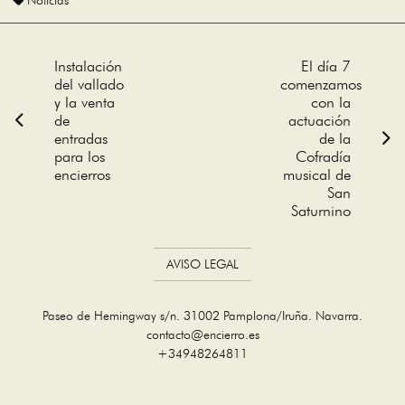
Navegación
Instalación
El día 7
del vallado
comenzamos
de
y la venta
con la
de
actuación
entradas
de la
entradas
para los
Cofradía
encierros
musical de
San
Saturnino
AVISO LEGAL
Paseo de Hemingway s/n. 31002 Pamplona/Iruña. Navarra.
contacto@encierro.es
+34948264811